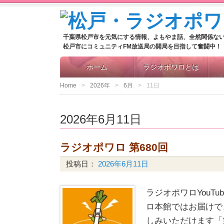
千葉県松戸市を元気にする情報、よもやま話、全然関係な
松戸市にコミュニティFM放送局の開局を目指して奮闘中！
ホーム
ラジオポワロとは
Home
2026年
6月
11日
2026年6月11日
ラジオポワロ 第680回
投稿日：
2026年6月11日
ラジオポワロYouT
ロ本館ではお届けで
しみいただけます「第