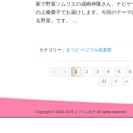
家で野菜ソムリエの成嶋伸隆さん、ナビゲ
の上條榮子でお届けします。今回のテーマ
る野菜」です。 …
カテゴリー：
まつど ベジフル倶楽部
«
<
1
2
3
4
5
6
11
>
»
Copyright © 2010-2026
エフエム松戸
All rights reserved.