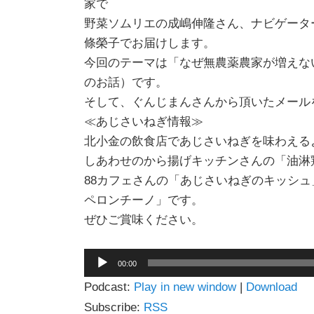
家で
野菜ソムリエの成嶋伸隆さん、ナビゲータ
條榮子でお届けします。
今回のテーマは「なぜ無農薬農家が増えな
のお話）です。
そして、ぐんじまんさんから頂いたメール
≪あじさいねぎ情報≫
北小金の飲食店であじさいねぎを味わえる
しあわせのから揚げキッチンさんの「油淋
88カフェさんの「あじさいねぎのキッシ
ペロンチーノ」です。
ぜひご賞味ください。
音
00:00
声
Podcast:
Play in new window
|
Download
プ
レ
Subscribe:
RSS