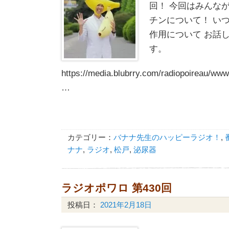
回！ 今回はみんな
チンについて！ い
作用について お話
す。
https://media.blubrry.com/radiopoireau/ww
…
カテゴリー：
バナナ先生のハッピーラジオ！
,
ナナ
,
ラジオ
,
松戸
,
泌尿器
ラジオポワロ 第430回
投稿日：
2021年2月18日