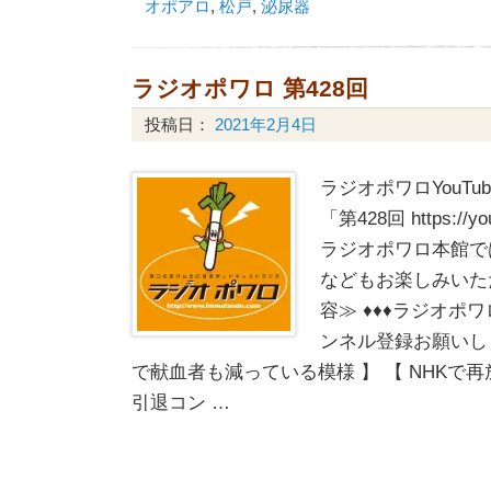
オポアロ
,
松戸
,
泌尿器
ラジオポワロ 第428回
投稿日：
2021年2月4日
ラジオポワロYouT
「第428回 https://yo
ラジオポワロ本館で
などもお楽しみいた
容≫ ♦♦♦ラジオポワ
ンネル登録お願いしま
で献血者も減っている模様 】 【 NHKで
引退コン …