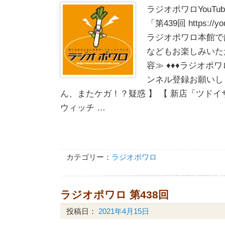
ラジオポワロYouT
「第439回 https://yo
ラジオポワロ本館で
などもお楽しみいた
容≫ ♦♦♦ラジオポワ
ンネル登録お願いしま
ん、またケガ！？疑惑 】 【 新店「ツド
ウィッチ …
カテゴリー：
ラジオポワロ
ラジオポワロ 第438回
投稿日：
2021年4月15日