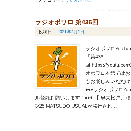
カテゴリー：
ラジオポワロ
ラジオポワロ 第436回
投稿日：
2021年4月1日
ラジオポワロYouT
「第436
回 https://youtu.b
オポワロ本館ではお
もお楽しみいただけ
♦♦♦ラジオポワロYo
ル登録お願いします！♦♦♦ 【 専大松戸、頑
3/25 MATSUDO USUALが発行され …