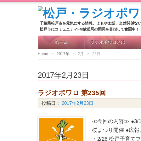
千葉県松戸市を元気にする情報、よもやま話、全然関係な
松戸市にコミュニティFM放送局の開局を目指して奮闘中！
ホーム
ラジオポワロとは
Home
2017年
2月
23日
2017年2月23日
ラジオポワロ 第235回
投稿日：
2017年2月23日
≪今回の内容≫ ●3/
桜まつり開催 ●広報ま
・2/26 松戸子育て