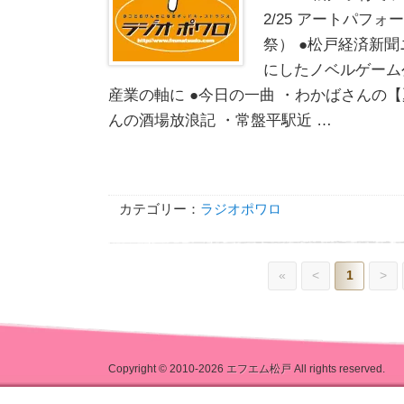
2/25 アートパフ
祭） ●松戸経済新聞
にしたノベルゲーム
産業の軸に ●今日の一曲 ・わかばさんの【
んの酒場放浪記 ・常盤平駅近 …
カテゴリー：
ラジオポワロ
«
<
1
>
Copyright © 2010-2026
エフエム松戸
All rights reserved.