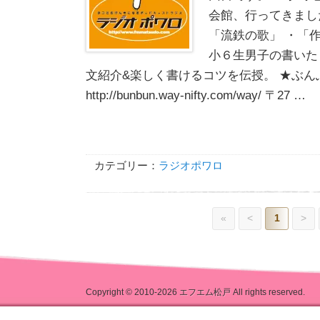
会館、行ってきまし
「流鉄の歌」 ・「
小６生男子の書いた
文紹介&楽しく書けるコツを伝授。 ★ぶ
http://bunbun.way-nifty.com/way/ 〒27 …
カテゴリー：
ラジオポワロ
«
<
1
>
Copyright © 2010-2026
エフエム松戸
All rights reserved.