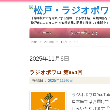
千葉県松戸市を元気にする情報、よもやま話、全然関係な
松戸市にコミュニティFM放送局の開局を目指して奮闘中！
ホーム
ラジオポワロとは
Home
2025年
11月
6日
2025年11月6日
ラジオポワロ 第654回
投稿日：
2025年11月6日
ラジオポワロYouT
ロ本館ではお届けで
しみいただけます「第