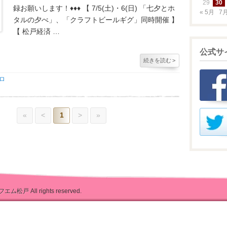
29
30
録お願いします！♦♦♦ 【 7/5(土)・6(日) 「七夕とホ
« 5月
7月
タルの夕べ」、「クラフトビールギグ」同時開催 】
【 松戸経済 …
公式サ
続きを読む
>
ロ
«
<
1
>
»
フエム松戸
All rights reserved.