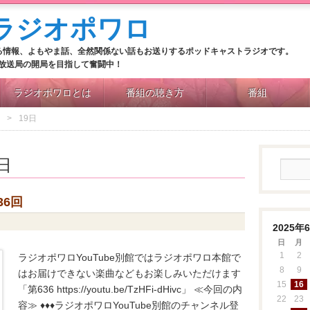
る情報、よもやま話、全然関係ない話もお送りするポッドキャストラジオです。
M放送局の開局を目指して奮闘中！
ラジオポワロとは
番組の聴き方
番組
19日
9日
36回
日
2025年
日
月
1
2
ラジオポワロYouTube別館ではラジオポワロ本館で
8
9
はお届けできない楽曲などもお楽しみいただけます
15
16
「第636 https://youtu.be/TzHFi-dHivc」 ≪今回の内
22
23
容≫ ♦♦♦ラジオポワロYouTube別館のチャンネル登