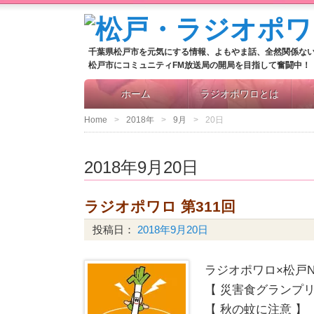
千葉県松戸市を元気にする情報、よもやま話、全然関係な
松戸市にコミュニティFM放送局の開局を目指して奮闘中！
ホーム
ラジオポワロとは
Home
2018年
9月
20日
2018年9月20日
ラジオポワロ 第311回
投稿日：
2018年9月20日
ラジオポワロ×松戸N
【 災害食グランプ
【 秋の蚊に注意 】