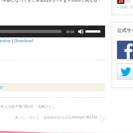
季節になってきた矢切ねぎが7ｋｇ￥2000で買える！
24
25
« 10月
1
。
ボ
公式サ
00:00
リ
window
|
Download
ュ
ー
ム
調
節
に
は
ロ
上
下
矢
叶える松戸塾! 第1回 「吉崎さとし
印
キ
あっこ・えいこ・まゆみのがんばるWoman! 第15回
ー
を