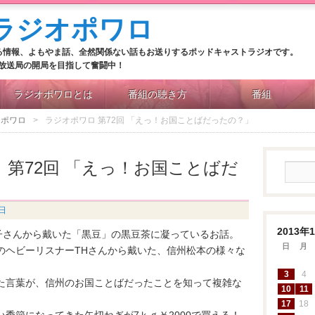
る情報、よもやま話、全然関係ない話もお送りするポッドキャストラジオです。
M放送局の開局を目指して奮闘中！
ラジオポワロとは
番組の聴き方
番組
オポワロ
ラジオポワロ 第72回 「えっ！お国ことばだったの？」
 第72回 「えっ！お国ことばだ
4日
2013年
子さんから戴いた「黒豆」の黒豆茶に凝っているお話。
日
月
のヘビーリスナーTHさんから戴いた、信州松本の様々な
3
4
た言葉が、信州のお国ことばだったことを知って複雑な
10
11
17
18