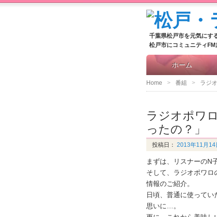
千葉県松戸市を元気にす
松戸市にコミュニティF
ホーム
Home
番組
ラジ
ラジオポワロ
ったの？」
投稿日：
2013年11月1
まずは、リスナーのN
そして、ラジオポワロ
情報のご紹介。
日頃、普通に使ってい
思いに…。