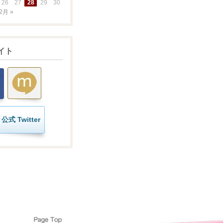
26
27
28
29
30
2月 »
イト
公式 Twitter