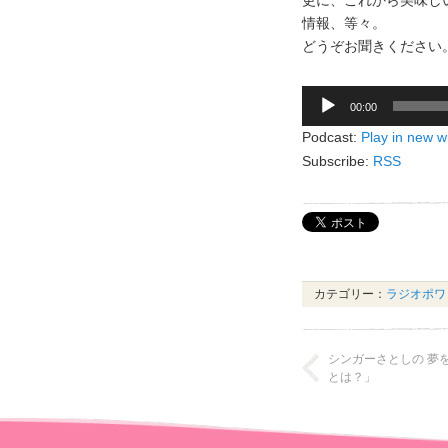
更に、これから美味しい
情報、等々。
どうぞお聞きください
音
00:00
声
Podcast:
Play in new 
プ
Subscribe:
RSS
レ
ー
ヤ
ー
カテゴリー：
ラジオポワ
シンガーさとしの 夢を
とは？」