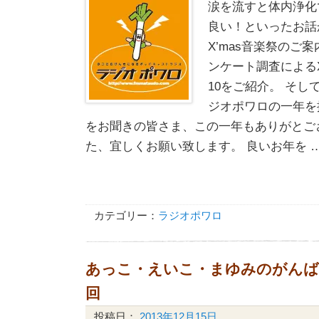
涙を流すと体内浄化
良い！といったお話
X’mas音楽祭のご
ンケート調査によるX
10をご紹介。 そ
ジオポワロの一年を
をお聞きの皆さま、この一年もありがとご
た、宜しくお願い致します。 良いお年を 
カテゴリー：
ラジオポワロ
あっこ・えいこ・まゆみのがんばるW
回
投稿日：
2013年12月15日