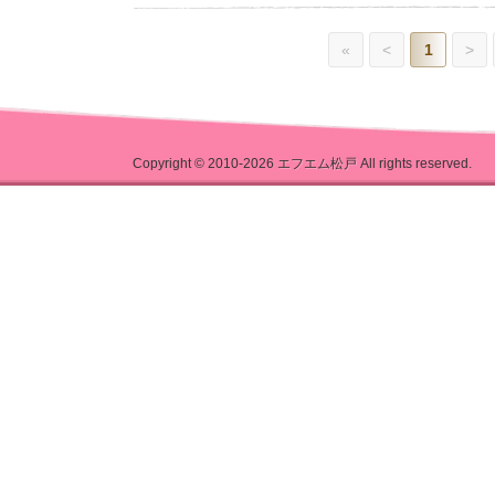
«
<
1
>
Copyright © 2010-2026
エフエム松戸
All rights reserved.