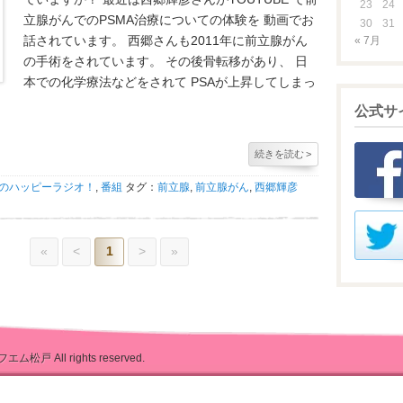
23
24
立腺がんでのPSMA治療についての体験を 動画でお
30
31
話されています。 西郷さんも2011年に前立腺がん
« 7月
の手術をされています。 その後骨転移があり、 日
本での化学療法などをされて PSAが上昇してしまっ
公式サ
続きを読む
>
のハッピーラジオ！
,
番組
タグ：
前立腺
,
前立腺がん
,
西郷輝彦
«
<
1
>
»
フエム松戸
All rights reserved.