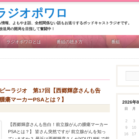
る情報、よもやま話、全然関係ない話もお送りするポッドキャストラジオです。
M放送局の開局を目指して奮闘中！
ラジオポワロとは
番組の聴き方
番組
ピーラジオ 第17回【西郷輝彦さんも告
腫瘍マーカーPSAとは？】
2026年
日
日
月
2
3
【西郷輝彦さんも告白！前立腺がんの腫瘍マーカー
9
10
PSAとは？】 皆さん突然ですが 前立腺がんを知っ
16
17
ていますか？ 最近は西郷輝彦さんがYOUTUBE で前