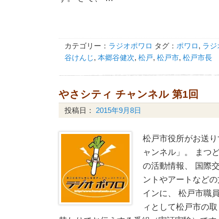
カテゴリー：
ラジオポワロ
タグ：
ポワロ
,
ラジ
谷けんじ
,
本郷谷健次
,
松戸
,
松戸市
,
松戸市長
やさシティ チャンネル 第1回
投稿日：
2015年9月8日
松戸市役所がお送り
ャンネル」。 まつ
の活動情報、 国際
ントやアートなどの
インに、 松戸市職
ィとして松戸市の取