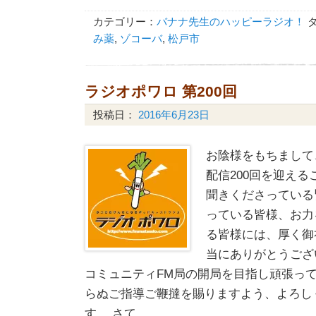
カテゴリー：
バナナ先生のハッピーラジオ！
み薬
,
ゾコーバ
,
松戸市
ラジオポワロ 第200回
投稿日：
2016年6月23日
お陰様をもちまして
配信200回を迎える
聞きくださっている
っている皆様、お力
る皆様には、厚く御
当にありがとうござ
コミュニティFM局の開局を目指し頑張っ
らぬご指導ご鞭撻を賜りますよう、よろし
す。 さて、 …