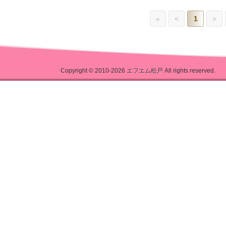
«
<
1
>
Copyright © 2010-2026
エフエム松戸
All rights reserved.