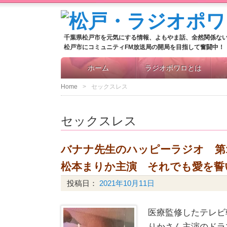
千葉県松戸市を元気にする情報、よもやま話、全然関係な
松戸市にコミュニティFM放送局の開局を目指して奮闘中！
ホーム
ラジオポワロとは
Home
セックスレス
セックスレス
バナナ先生のハッピーラジオ 第
松本まりか主演 それでも愛を誓
投稿日：
2021年10月11日
医療監修したテレビ
りかさん主演のドラ