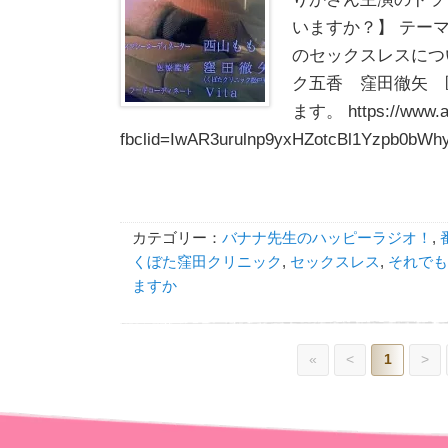
いますか？】 テーマ
のセックスレスにつ
ク五香 窪田徹矢 
ます。 https://www.asa
fbclid=IwAR3urulnp9yxHZotcBl1Yzpb0bWh
カテゴリー：
バナナ先生のハッピーラジオ！
,
くぼた窪田クリニック
,
セックスレス
,
それでも
ますか
«
<
1
>