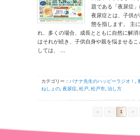
題である「夜尿症」
夜尿症とは、子供が
態を指します。 主
れ、多くの場合、成長とともに自然に解消
はそれが続き、子供自身や親を悩ませるこ
しては、 …
カテゴリー：
バナナ先生のハッピーラジオ！
,
ねしょの
,
夜尿症
,
松戸
,
松戸市
,
治し方
«
<
1
>