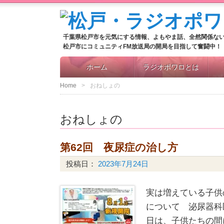
千葉県松戸市を元気にする情報、よもやま話、全然関係な
松戸市にコミュニティFM放送局の開局を目指して奮闘中！
ホーム
ラジオポワロとは
Home
おねしょの
おねしょの
第62回 夜尿症の治し方
投稿日：
2023年7月24日
実は増えている子供
について 泌尿器科
日は、子供たちの間