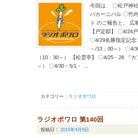
今回は、 〇松戸神
バカーニバル 〇竹
ト のご報告と、 広
【戸定邸】 〇4/2
〇4/29名勝指定記念
～/13：00～） 〇4
（10：30～） 【松雲亭】 〇4/25・26 『
～） 〇4/30・5/1・ …
カテゴリー：
ラジオポワロ
ラジオポワロ 第140回
投稿日：
2015年4月9日