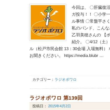
今回は、 〇肝臓復
ガ投与！！ 〇小学
ル事情 〇常盤平さ
私のバンド、こんな
乙羽美穂さんの 【
紹介。 〇4/12（
ル（松戸市民会館 13：30会場 入場無料）
お聞きください。 https://media.blubr …
カテゴリー：
ラジオポワロ
ラジオポワロ 第139回
投稿日：
2015年4月2日