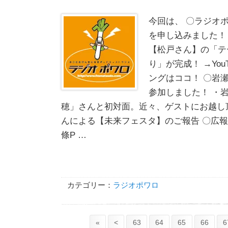
今回は、 〇ラジオ
を申し込みました！
【松戸さん】の「テ
り」が完成！ →You
ングはココ！ 〇岩
参加しました！ ・
穂」さんと初対面。近々、ゲストにお越し
んによる【未来フェスタ】のご報告 〇広報ま
條P …
カテゴリー：
ラジオポワロ
«
<
63
64
65
66
6