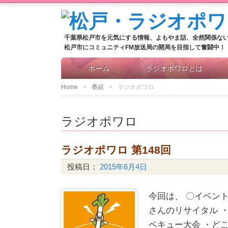
千葉県松戸市を元気にする情報、よもやま話、全然関係な
松戸市にコミュニティFM放送局の開局を目指して奮闘中！
ホーム
ラジオポワロとは
Home
番組
ラジオポワロ
ラジオポワロ
ラジオポワロ 第148回
投稿日：
2015年6月4日
今回は、 〇イベン
さんのリサイタル ・
ベキュー大会 ・ど