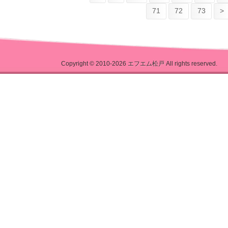
71
72
73
>
Copyright © 2010-2026
エフエム松戸
All rights reserved.