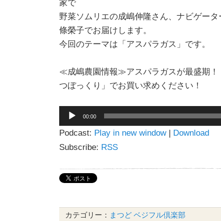
家で
野菜ソムリエの成嶋伸隆さん、ナビゲータ
條榮子でお届けします。
今回のテーマは「アスパラガス」です。
≪成嶋農園情報≫アスパラガスが最盛期！
つぼっくり」でお買い求めください！
音
00:00
声
Podcast:
Play in new window
|
Download
プ
レ
Subscribe:
RSS
ー
ヤ
ー
カテゴリー：
まつど ベジフル倶楽部