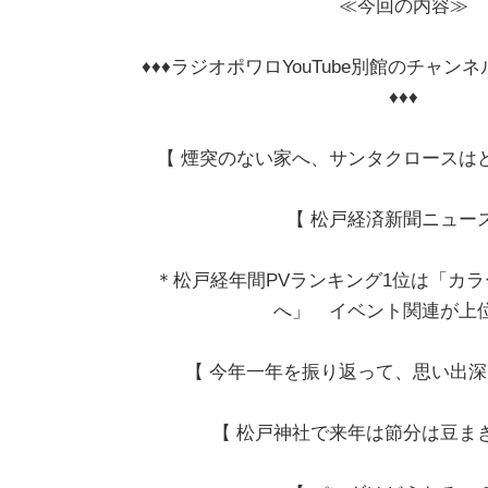
≪今回の内容≫
♦♦♦ラジオポワロYouTube別館のチャ
♦♦♦
【 煙突のない家へ、サンタクロースは
【 松戸経済新聞ニュース
＊松戸経年間PVランキング1位は「カ
へ」 イベント関連が上
【 今年一年を振り返って、思い出深
【 松戸神社で来年は節分は豆ま