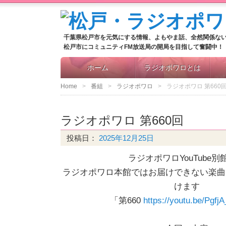
千葉県松戸市を元気にする情報、よもやま話、全然関係な
松戸市にコミュニティFM放送局の開局を目指して奮闘中！
ホーム
ラジオポワロとは
Home
番組
ラジオポワロ
ラジオポワロ 第660
ラジオポワロ 第660回
投稿日：
2025年12月25日
ラジオポワロYouTube別
ラジオポワロ本館ではお届けできない楽曲
けます
「第660
https://youtu.be/Pgf