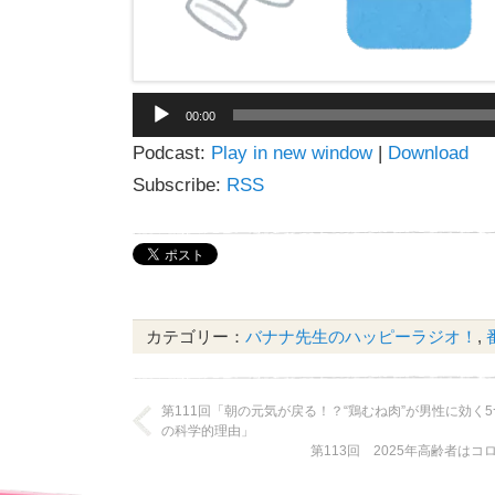
音
00:00
声
Podcast:
Play in new window
|
Download
プ
レ
Subscribe:
RSS
ー
ヤ
ー
カテゴリー：
バナナ先生のハッピーラジオ！
,
第111回「朝の元気が戻る！？“鶏むね肉”が男性に効く5
の科学的理由」
第113回 2025年高齢者は