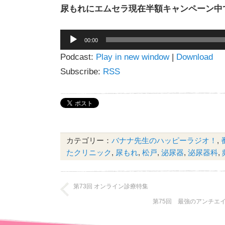
尿もれにエムセラ現在半額キャンペーン中
音
00:00
声
Podcast:
Play in new window
|
Download
プ
レ
Subscribe:
RSS
ー
ヤ
ー
カテゴリー：
バナナ先生のハッピーラジオ！
,
たクリニック
,
尿もれ
,
松戸
,
泌尿器
,
泌尿器科
,
第73回 オンライン診療特集
第75回 最強のアンチエ