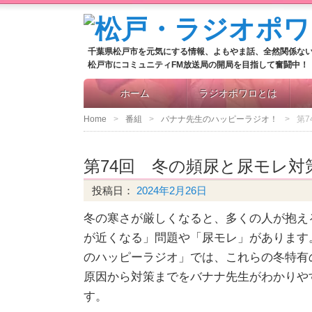
千葉県松戸市を元気にする情報、よもやま話、全然関係な
松戸市にコミュニティFM放送局の開局を目指して奮闘中！
ホーム
ラジオポワロとは
Home
番組
バナナ先生のハッピーラジオ！
第
第74回 冬の頻尿と尿モレ対
投稿日：
2024年2月26日
冬の寒さが厳しくなると、多くの人が抱え
が近くなる」問題や「尿モレ」があります
のハッピーラジオ」では、これらの冬特有
原因から対策までをバナナ先生がわかりや
す。