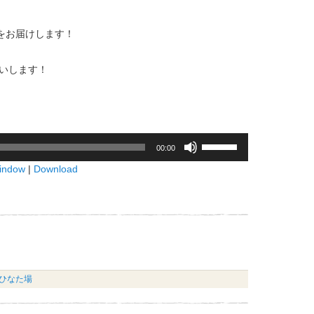
をお届けします！
願いします！
ボ
00:00
リ
window
|
Download
ュ
ー
ム
調
節
に
は
ひなた場
上
下