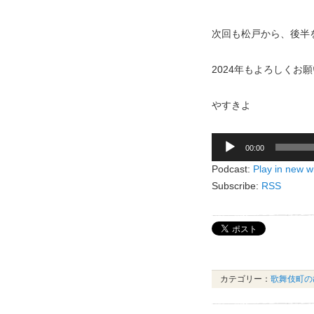
次回も松戸から、後半
2024年もよろしくお
やすきよ
音
00:00
声
Podcast:
Play in new 
プ
Subscribe:
RSS
レ
ー
ヤ
ー
カテゴリー：
歌舞伎町の