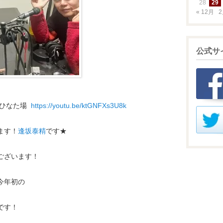
28
29
« 12月
2
公式サ
町のひなた場
https://youtu.be/ktGNFXs3U8k
ます！
逢坂泰精
です★
ございます！
今年初の
です！