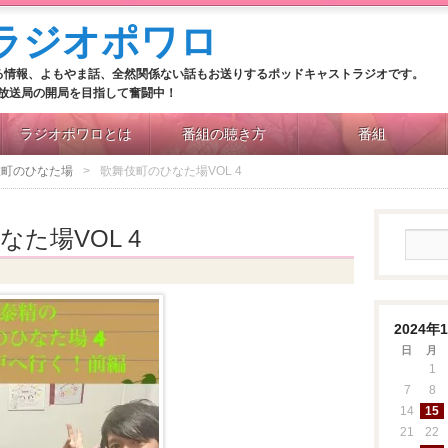
る情報、よもやま話、全然関係ない話もお送りするポッドキャストラジオです。
M放送局の開局を目指して奮闘中！
ラジオポワロとは
番組の聴き方
番組
伎町のひなた場
歌舞伎町のひなた場VOL 4
た場VOL 4
日
2024年
日
月
1
7
8
14
15
21
22