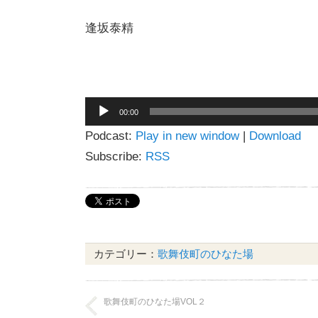
逢坂泰精
音
00:00
声
Podcast:
Play in new window
|
Download
プ
レ
Subscribe:
RSS
ー
ヤ
ー
カテゴリー：
歌舞伎町のひなた場
歌舞伎町のひなた場VOL２