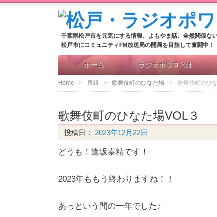
千葉県松戸市を元気にする情報、よもやま話、全然関係な
松戸市にコミュニティFM放送局の開局を目指して奮闘中！
ホーム
ラジオポワロとは
Home
番組
歌舞伎町のひなた場
歌舞伎町のひな
歌舞伎町のひなた場VOL３
投稿日：
2023年12月22日
どうも！逢坂泰精です！
2023年ももう終わりますね！！
あっという間の一年でした♪