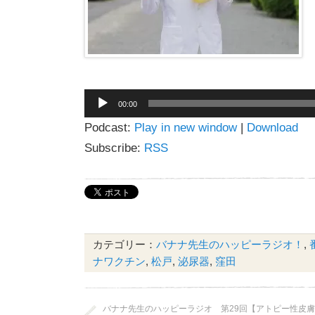
音
00:00
声
Podcast:
Play in new window
|
Download
プ
レ
Subscribe:
RSS
ー
ヤ
ー
カテゴリー：
バナナ先生のハッピーラジオ！
,
ナワクチン
,
松戸
,
泌尿器
,
窪田
バナナ先生のハッピーラジオ 第29回【アトピー性皮