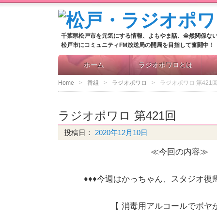
千葉県松戸市を元気にする情報、よもやま話、全然関係な
松戸市にコミュニティFM放送局の開局を目指して奮闘中！
ホーム
ラジオポワロとは
Home
番組
ラジオポワロ
ラジオポワロ 第421
ラジオポワロ 第421回
投稿日：
2020年12月10日
≪今回の内容≫
♦♦♦今週はかっちゃん、スタジオ復帰
【 消毒用アルコールでボヤ