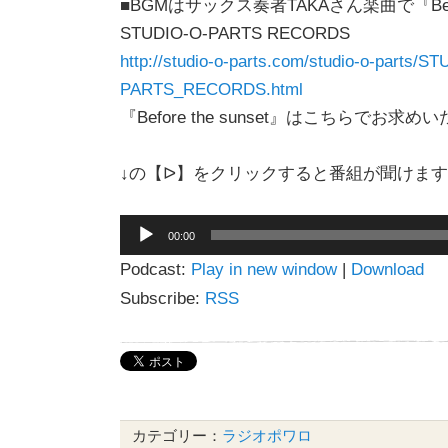
■BGMはサックス奏者TAKAさん楽曲で『Before
STUDIO-O-PARTS RECORDS
http://studio-o-parts.com/studio-o-parts/S
PARTS_RECORDS.html
『Before the sunset』はこちらでお求
↓の【ᐅ】をクリックすると番組が聞けま
音
00:00
声
Podcast:
Play in new window
|
Download
プ
レ
Subscribe:
RSS
ー
ヤ
ー
カテゴリー：
ラジオポワロ