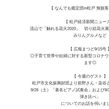
【 なんでも鑑定団in松戸 無観
【 松戸経済新聞ニュース
流山で「触れる花火2020」 切り絵花火
みりんグルメなど
【 広報まつど9/15号 
◎子育て世帯や妊婦に対する新型コロナウ
ます◎
【 今週のゲスト 】
松戸市文化振興財団より前野さん・染谷
9/26（土）「著名ピアノ試奏会」および9
弾き比べ」
についてのお話を伺いま