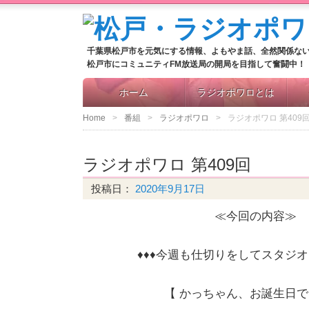
千葉県松戸市を元気にする情報、よもやま話、全然関係な
松戸市にコミュニティFM放送局の開局を目指して奮闘中！
ホーム
ラジオポワロとは
Home
番組
ラジオポワロ
ラジオポワロ 第409
ラジオポワロ 第409回
投稿日：
2020年9月17日
≪今回の内容≫
♦♦♦今週も仕切りをしてスタジオ
【 かっちゃん、お誕生日で