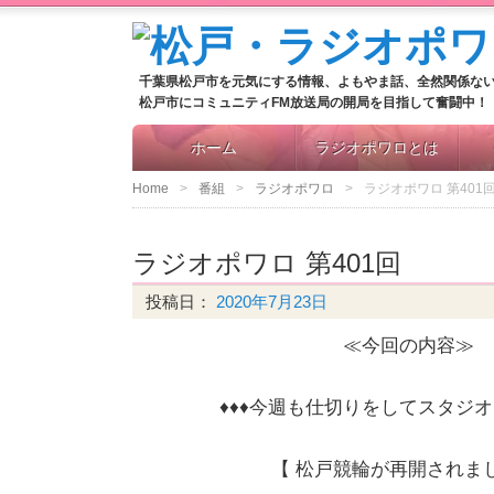
千葉県松戸市を元気にする情報、よもやま話、全然関係な
松戸市にコミュニティFM放送局の開局を目指して奮闘中！
ホーム
ラジオポワロとは
Home
番組
ラジオポワロ
ラジオポワロ 第401
ラジオポワロ 第401回
投稿日：
2020年7月23日
≪今回の内容≫
♦♦♦今週も仕切りをしてスタジオ
【 松戸競輪が再開されまし