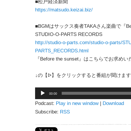
■松戸経済新聞
https://matsudo.keizai.biz/
■BGMはサックス奏者TAKAさん楽曲で『Before
STUDIO-O-PARTS RECORDS
http://studio-o-parts.com/studio-o-parts/S
PARTS_RECORDS.html
『Before the sunset』はこちらでお求
↓の【ᐅ】をクリックすると番組が聞けま
音
00:00
声
Podcast:
Play in new window
|
Download
プ
レ
Subscribe:
RSS
ー
ヤ
ー