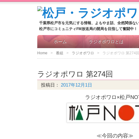
千葉県松戸市を元気にする情報、よもやま話、全然関係な
松戸市にコミュニティFM放送局の開局を目指して奮闘中！
ホーム
ラジオポワロとは
Home
番組
ラジオポワロ
ラジオポワロ 第274
ラジオポワロ 第274回
投稿日：
2017年12月1日
ラジオポワロ×松戸NO
≪今回の内容≫