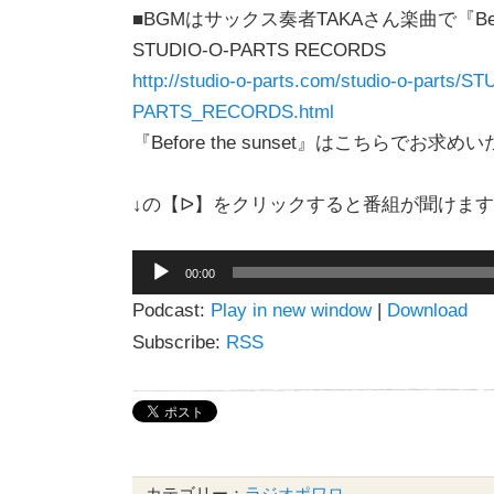
■BGMはサックス奏者TAKAさん楽曲で『Before
STUDIO-O-PARTS RECORDS
http://studio-o-parts.com/studio-o-parts/S
PARTS_RECORDS.html
『Before the sunset』はこちらでお求
↓の【ᐅ】をクリックすると番組が聞けます
音
00:00
声
Podcast:
Play in new window
|
Download
プ
レ
Subscribe:
RSS
ー
ヤ
ー
カテゴリー：
ラジオポワロ