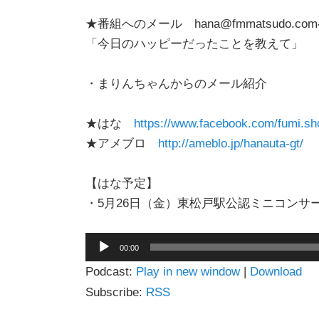
★番組へのメール hana@fmmatsudo.co
「今日のハッピーだったことを教えて」
・まりんちゃんからのメール紹介
★はな
https://www.facebook.com/fumi.sho
★アメブロ
http://ameblo.jp/hanauta-gt/
【はな予定】
・5月26日（金）東松戸駅公認ミニコンサ
音
00:00
声
Podcast:
Play in new window
|
Download
プ
レ
Subscribe:
RSS
ー