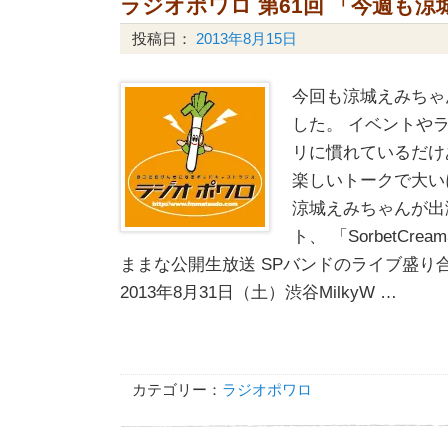
ラジオポワロ 第61回 「今週も涼
投稿日：
2013年8月15日
今回も涼城えみちゃ
した。 イベントや
リに慣れているだけ
楽しいトークで大い
涼城えみちゃんが出
ト、 「SorbetCream3
ままな公開生放送 SPバンドのライブ盛り
2013年8月31日（土）渋谷MilkyW …
カテゴリー：
ラジオポワロ