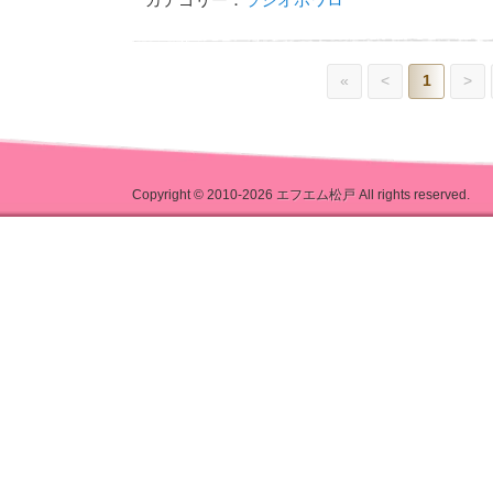
«
<
1
>
Copyright © 2010-2026
エフエム松戸
All rights reserved.